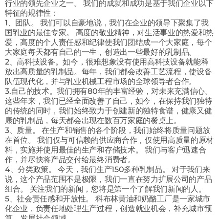
行业的领先企业之一。 我们的成就和成功是基于我们企业以下
特征的规律性：
1、团队。 我们可以自豪地说，我们在企业的领导下聚集了我
国乳业的最佳专家。 高度的敬业精神，对生活事业的热爱和热
爱，高度的个人责任感和纪律使我们团结成一个大家庭，每个
大家庭每天都有自己的一生，创造出一些最好的乳制品。
2、高科技设备。如今，很难想象没有使用高科技设备就能释
放出高质量的乳制品。每年，我们都会改善工艺流程，使设备
队伍现代化，并与乳业机械工程市场的全球领导者合作。
3.自己的技术。我们拥有80年的丰富经验，对未来充满信心。
这些年来，我们已经全面改善了自己，如今，在保持我们独特
的传统的同时，我们始终致力于创建新的独特食谱，健康又健
康的乳制品，每天都会出现在数百万家庭的餐桌上。
3、质量。 在生产和销售的各个阶段，我们始终将质量问题放
在首位。 我们仅与可信赖的供应商合作，仅使用高质量的原材
料，实施并使用最佳的生产和存储技术。 我们与客户迅速合
作，并尽快将产品交付给最终消费者。
4、分类政策。 今天，我们生产150多种乳制品。 对于我们来
说，这个产品范围不是极限，我们一直在努力扩展公司的产品
组合。 关注我们的新闻，您将是第一个了解我们新闻的人。
5、社会责任感和开放性。 科布林黄油和奶酪工厂是一家城市
化企业，负责任地处理生产过程，创造就业机会，补充城市预
算，发展社会领域。